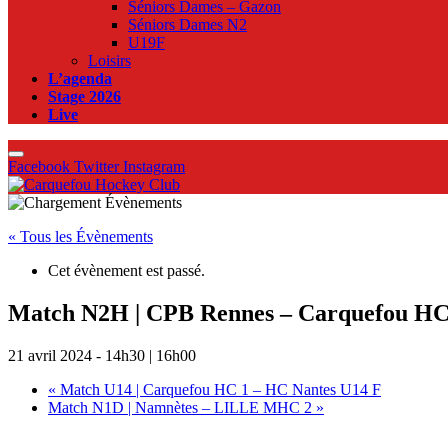
Séniors Dames – Gazon
Séniors Dames N2
U19F
Loisirs
L’agenda
Stage 2026
Live
Facebook
Twitter
Instagram
« Tous les Évènements
Cet évènement est passé.
Match N2H | CPB Rennes – Carquefou H
21 avril 2024 - 14h30
|
16h00
«
Match U14 | Carquefou HC 1 – HC Nantes U14 F
Match N1D | Namnètes – LILLE MHC 2
»