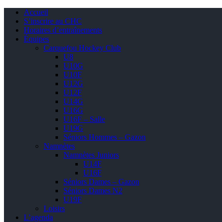
Accueil
S’inscrire au CHC
Horaires d’entraînements
Équipes
Carquefou Hockey Club
U8
U10G
U10F
U12G
U12F
U14G
U16G
U16F – Salle
U19G
Séniors Hommes – Gazon
Namnètes
Namnètes Juniors
U14F
U16F
Séniors Dames – Gazon
Séniors Dames N2
U19F
Loisirs
L’agenda