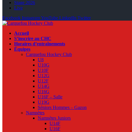
Stage 2026
Live
Facebook
Instagram
YouTube
LinkedIn
Twitter
Accueil
S’inscrire au CHC
Horaires d’entraînements
Équipes
Carquefou Hockey Club
U8
U10G
U10F
U12G
U12F
U14G
U16G
U16F – Salle
U19G
Séniors Hommes – Gazon
Namnètes
Namnètes Juniors
U14F
U16F