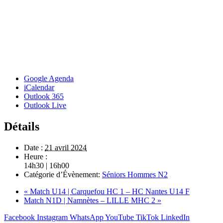
Google Agenda
iCalendar
Outlook 365
Outlook Live
Détails
Date :
21 avril 2024
Heure :
14h30 | 16h00
Catégorie d’Évènement:
Séniors Hommes N2
«
Match U14 | Carquefou HC 1 – HC Nantes U14 F
Match N1D | Namnètes – LILLE MHC 2
»
Facebook
Instagram
WhatsApp
YouTube
TikTok
LinkedIn