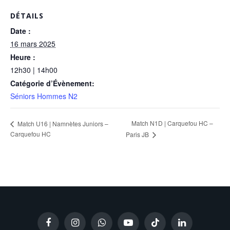
DÉTAILS
Date :
16 mars 2025
Heure :
12h30 | 14h00
Catégorie d’Évènement:
Séniors Hommes N2
Match N1D | Carquefou HC –
Match U16 | Namnètes Juniors –
Carquefou HC
Paris JB
Facebook
Instagram
WhatsApp
YouTube
TikTok
LinkedIn