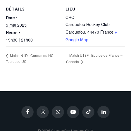
DÉTAILS
LIEU
CHC
Date :
Carquefou Hockey Club
5 mai 2025
Carquefou
,
44470
France
+
Heure :
Google Map
19h30 | 21h00
Match U18F | Equipe de France –
Match N1D | Carquefou HC –
Toulouse UC
Canada
Facebook
Instagram
WhatsApp
YouTube
TikTok
LinkedIn
© 2026 Carquefou Hockey Club.