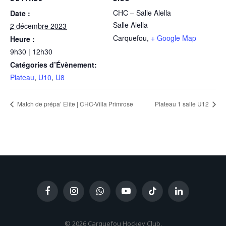
CHC – Salle Alella
Date :
Salle Alella
2 décembre 2023
Carquefou
,
+ Google Map
Heure :
9h30 | 12h30
Catégories d’Évènement:
Plateau
,
U10
,
U8
Match de prépa’ Elite | CHC-Villa Primrose
Plateau 1 salle U12
Facebook
Instagram
WhatsApp
YouTube
TikTok
LinkedIn
© 2026 Carquefou Hockey Club.