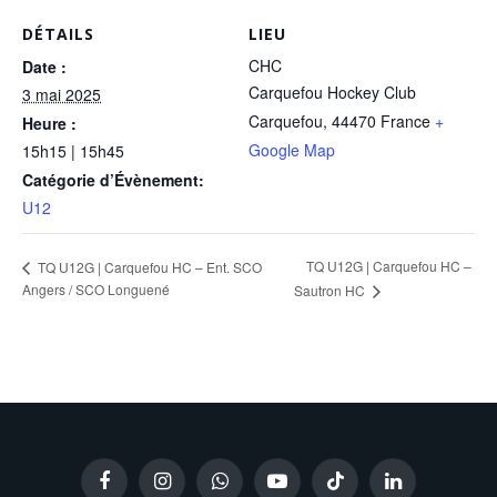
DÉTAILS
LIEU
CHC
Date :
Carquefou Hockey Club
3 mai 2025
Carquefou
,
44470
France
+
Heure :
Google Map
15h15 | 15h45
Catégorie d’Évènement:
U12
TQ U12G | Carquefou HC –
TQ U12G | Carquefou HC – Ent. SCO
Angers / SCO Longuené
Sautron HC
Facebook
Instagram
WhatsApp
YouTube
TikTok
LinkedIn