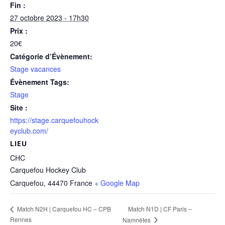
Fin :
27 octobre 2023 - 17h30
Prix :
20€
Catégorie d’Évènement:
Stage vacances
Évènement Tags:
Stage
Site :
https://stage.carquefouhock
eyclub.com/
LIEU
CHC
Carquefou Hockey Club
Carquefou
,
44470
France
+ Google Map
Match N1D | CF Paris –
Match N2H | Carquefou HC – CPB
Rennes
Namnètes