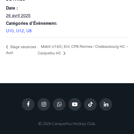
Date :
26 avril 2025
Catégories d’Évènement:
U10
,
U12
,
U8
Match U14G | Ent. CPB Rennes / Chateaubourg HC –
Stage vacances
Avril
Carquefou HC
Facebook
Instagram
WhatsApp
YouTube
TikTok
LinkedIn
© 2026 Carquefou Hockey Club.