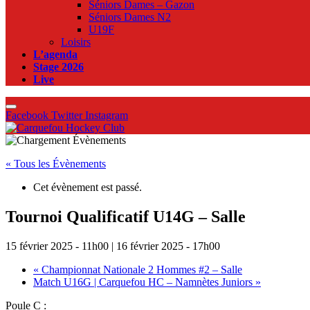
Séniors Dames – Gazon
Séniors Dames N2
U19F
Loisirs
L’agenda
Stage 2026
Live
Facebook
Twitter
Instagram
« Tous les Évènements
Cet évènement est passé.
Tournoi Qualificatif U14G – Salle
15 février 2025 - 11h00
|
16 février 2025 - 17h00
«
Championnat Nationale 2 Hommes #2 – Salle
Match U16G | Carquefou HC – Namnètes Juniors
»
Poule C :