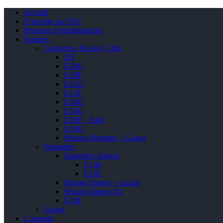
Accueil
S’inscrire au CHC
Horaires d’entraînements
Équipes
Carquefou Hockey Club
U8
U10G
U10F
U12G
U12F
U14G
U16G
U16F – Salle
U19G
Séniors Hommes – Gazon
Namnètes
Namnètes Juniors
U14F
U16F
Séniors Dames – Gazon
Séniors Dames N2
U19F
Loisirs
L’agenda