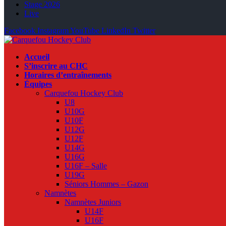
Stage 2026
Live
Facebook
Instagram
YouTube
LinkedIn
Twitter
Accueil
S’inscrire au CHC
Horaires d’entraînements
Équipes
Carquefou Hockey Club
U8
U10G
U10F
U12G
U12F
U14G
U16G
U16F – Salle
U19G
Séniors Hommes – Gazon
Namnètes
Namnètes Juniors
U14F
U16F