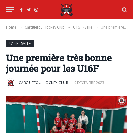
Facebook
Twitter
Instagram
Home
Carquefou Hockey Club
U16F - Salle
Une première très bonne journée pour les U16F
»
»
»
U16F - SALLE
Une première très bonne
journée pour les U16F
CARQUEFOU HOCKEY CLUB
9 DÉCEMBRE 2023