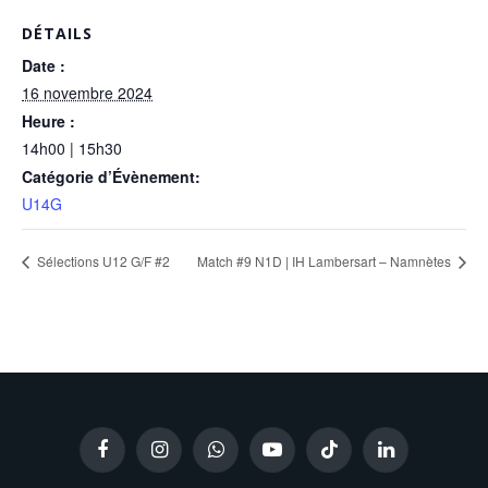
DÉTAILS
Date :
16 novembre 2024
Heure :
14h00 | 15h30
Catégorie d’Évènement:
U14G
Sélections U12 G/F #2
Match #9 N1D | IH Lambersart – Namnètes
Facebook
Instagram
WhatsApp
YouTube
TikTok
LinkedIn