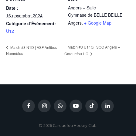
Angers – Salle
Date :
Gymnase de BELLE BEILLE
16 novembre 2024
Angers
,
+ Google Map
Catégorie d’Évènement:
U12
Match #3 U14G | SCO Angers –
Match #8 N1D | ASF Antibes –
Namnètes
Carquefou HC
Facebook
Instagram
WhatsApp
YouTube
TikTok
LinkedIn
© 2026 Carquefou Hockey Club.