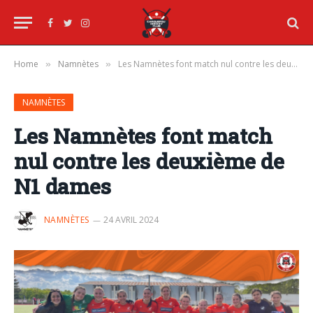
Facebook
Twitter
Instagram
Home
Namnètes
Les Namnètes font match nul contre les deuxième de N1 dames
»
»
NAMNÈTES
Les Namnètes font match
nul contre les deuxième de
N1 dames
NAMNÈTES
24 AVRIL 2024