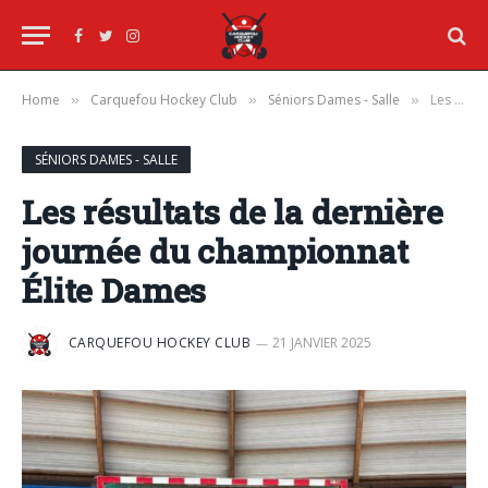
Facebook
Twitter
Instagram
Home
Carquefou Hockey Club
Séniors Dames - Salle
Les résultats de la dernière journée du championnat Élite Dames
»
»
»
SÉNIORS DAMES - SALLE
Les résultats de la dernière
journée du championnat
Élite Dames
CARQUEFOU HOCKEY CLUB
21 JANVIER 2025