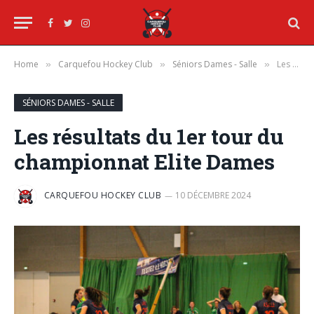
Facebook
Twitter
Instagram
Home
Carquefou Hockey Club
Séniors Dames - Salle
Les résultats du 1er tour du championnat Elite Dames
»
»
»
SÉNIORS DAMES - SALLE
Les résultats du 1er tour du
championnat Elite Dames
CARQUEFOU HOCKEY CLUB
10 DÉCEMBRE 2024