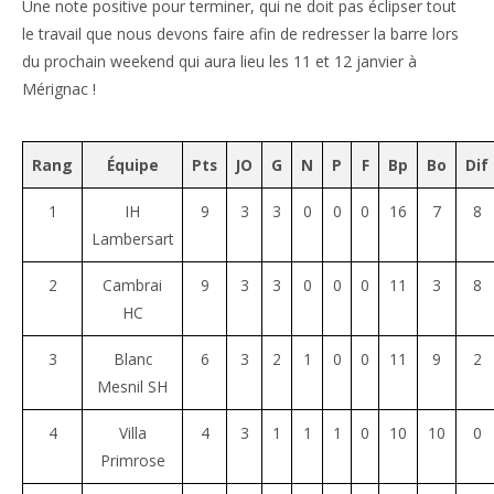
Une note positive pour terminer, qui ne doit pas éclipser tout
le travail que nous devons faire afin de redresser la barre lors
du prochain weekend qui aura lieu les 11 et 12 janvier à
Mérignac !
Rang
Équipe
Pts
JO
G
N
P
F
Bp
Bo
Dif
1
IH
9
3
3
0
0
0
16
7
8
Lambersart
2
Cambrai
9
3
3
0
0
0
11
3
8
HC
3
Blanc
6
3
2
1
0
0
11
9
2
Mesnil SH
4
Villa
4
3
1
1
1
0
10
10
0
Primrose