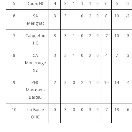
5
Douai HC
4
3
1
1
1
0
6
6
0
6
SA
3
3
1
0
2
0
8
10
-2
Mérignac
7
Carquefou
3
3
1
0
2
0
7
10
-3
HC
8
CA
3
3
1
0
2
0
4
7
-3
Montrouge
92
9
PHC
2
3
0
2
1
0
10
14
-4
Marcq-en-
Barœul
10
La Baule
0
3
0
0
3
0
7
13
-6
OHC