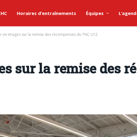
 CHC
Horaires d’entraînements
Équipes
L’agend
r en images sur la remise des récompenses du TNC U12
es sur la remise des 