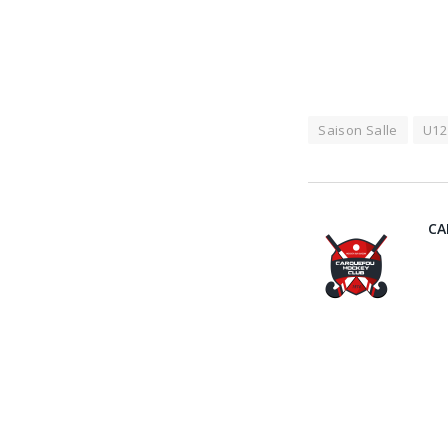
Saison Salle
U12
CA
ARTICLES SIM