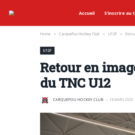
Accueil
S’inscrire au
Home
Carquefou Hockey Club
U12F
Retou
»
»
»
U12F
Retour en imag
du TNC U12
CARQUEFOU HOCKEY CLUB
18 MARS 2025