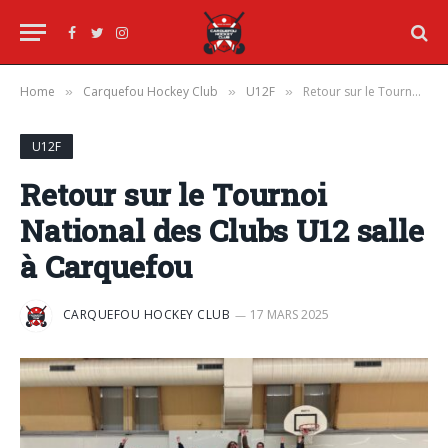
Facebook
Twitter
Instagram
Home
Carquefou Hockey Club
U12F
Retour sur le Tournoi National des Clubs U12 salle à Carquefou
»
»
»
U12F
Retour sur le Tournoi
National des Clubs U12 salle
à Carquefou
CARQUEFOU HOCKEY CLUB
17 MARS 2025