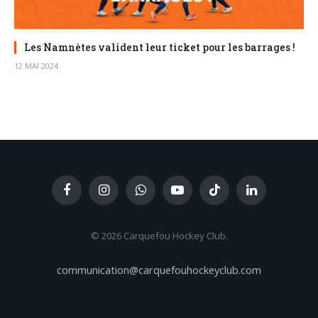
Les Namnètes valident leur ticket pour les barrages !
12 MAI 2024
Facebook
Instagram
WhatsApp
YouTube
TikTok
LinkedIn
© 2026 Carquefou Hockey Club.
communication@carquefouhockeyclub.com