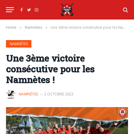
Facebook
Twitter
Instagram
Home
Namnètes
Une 3ème victoire consécutive pour les Namnètes !
»
»
NAMNÈTES
Une 3ème victoire
consécutive pour les
Namnètes !
NAMNÈTES
2 OCTOBRE 2023