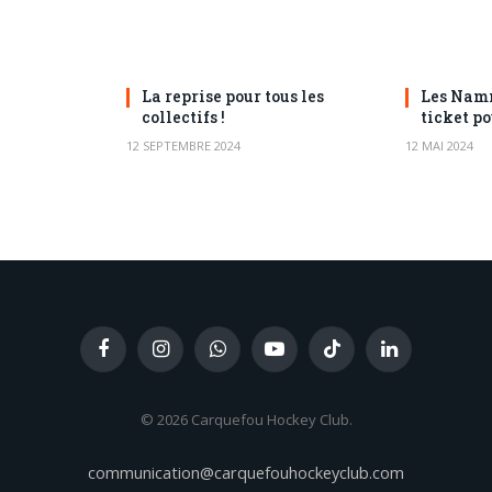
La reprise pour tous les
Les Namn
collectifs !
ticket po
12 SEPTEMBRE 2024
12 MAI 2024
Facebook
Instagram
WhatsApp
YouTube
TikTok
LinkedIn
© 2026 Carquefou Hockey Club.
communication@carquefouhockeyclub.com