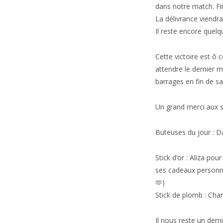
dans notre match. Fin
La délivrance viendra
Il reste encore quelq
Cette victoire est ô
attendre le dernier m
barrages en fin de s
Un grand merci aux s
Buteuses du jour : D
Stick d’or : Aliza p
ses cadeaux personna
🫶)
Stick de plomb : Char
Il nous reste un der