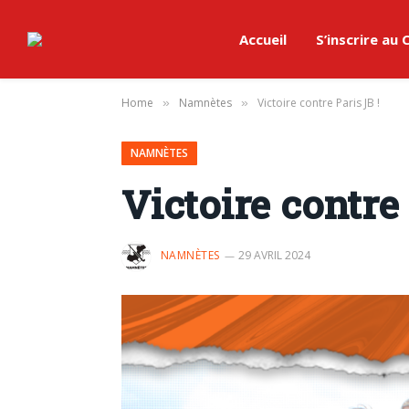
Accueil
S’inscrire au
Home
Namnètes
Victoire contre Paris JB !
»
»
NAMNÈTES
Victoire contre 
NAMNÈTES
29 AVRIL 2024