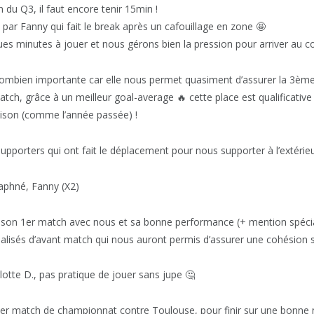
 du Q3, il faut encore tenir 15min !
 par Fanny qui fait le break après un cafouillage en zone 🤩
ues minutes à jouer et nous gérons bien la pression pour arriver au coup
 combien importante car elle nous permet quasiment d’assurer la 3è
atch, grâce à un meilleur goal-average 🔥 cette place est qualificative 
aison (comme l’année passée) !
upporters qui ont fait le déplacement pour nous supporter à l’extérie
aphné, Fanny (X2)
our son 1er match avec nous et sa bonne performance (+ mention spéci
lisés d’avant match qui nous auront permis d’assurer une cohésion sa
lotte D., pas pratique de jouer sans jupe 🤔
nier match de championnat contre Toulouse, pour finir sur une bonne n