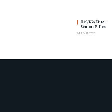
U19/N2/Élite –
Séniors Filles
24 AOÛT 2025