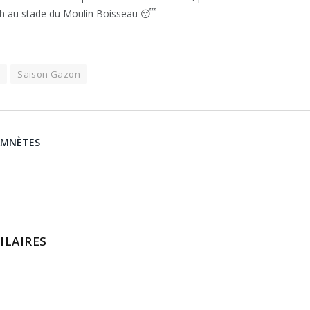
h au stade du Moulin Boisseau 😴
s
Saison Gazon
MNÈTES
ILAIRES