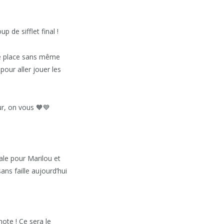
 de sifflet final !
me place sans même
pour aller jouer les
ur, on vous 🧡💙
ale pour Marilou et
ns faille aujourd’hui
ote ! Ce sera le